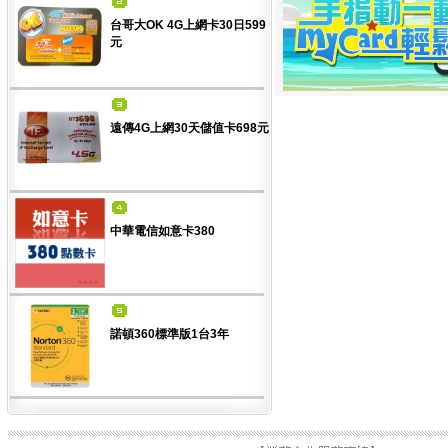
台哥大OK 4G上網卡30日599
元
遠傳4G上網30天儲值卡698元
中華電信如意卡380
諾頓360標準版1台3年