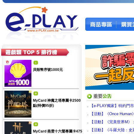
貝殼幣序號1000元
MyCard 神魔之塔專屬卡2500
點(特價95折)
．
【e-PLAY獨家】特約門
．
【活動】《Once Hum
．
【活動】《完美世界M》
．
【活動】《斗羅大陸：史
MyCard 燕雲十六聲專屬卡475