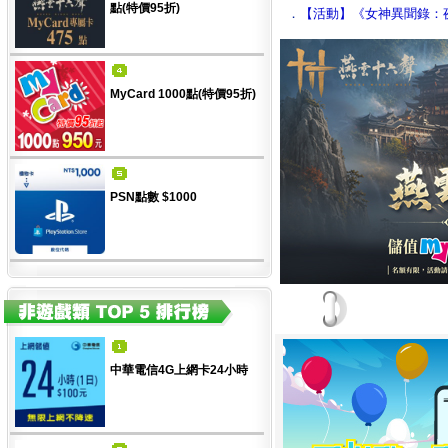
點(特價95折)
．
【活動】《女神異聞錄：
MyCard 1000點(特價95折)
PSN點數 $1000
中華電信4G上網卡24小時