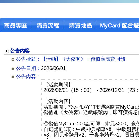
公告內容
公告標題：
【活動】《大俠客》：儲值享虛寶回饋
公告日期：
2026/06/01
公告內容：
【活動期間】
2026/06/01（15：00） - 2026/12/31（2
【活動內容】
活動期間，於e-PLAY門市通路購買MyCa
儲值進《大俠客》遊戲帳號內，即可獲得超
◎儲值MyCard 500點可得：綁元×300、
自選獎勵1項：中級神兵精華×8、中級翅膀
×8、固元坐騎丹×2、千裏坐騎丹×2、貫日