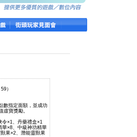
3：59）
rd點數指定面額，並成功
值虛寶獎勵。
豪俠令×1、丹藥禮盒×1
精華×8、中級神功精華
靈獸果×2、潛能靈獸果