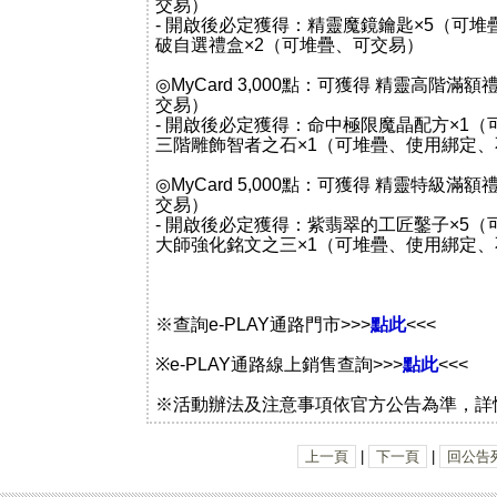
交易）
- 開啟後必定獲得：精靈魔鏡鑰匙×5（可
破自選禮盒×2（可堆疊、可交易）
◎MyCard 3,000點：可獲得 精靈高階滿
交易）
- 開啟後必定獲得：命中極限魔晶配方×1
三階雕飾智者之石×1（可堆疊、使用綁定
◎MyCard 5,000點：可獲得 精靈特級滿
交易）
- 開啟後必定獲得：紫翡翠的工匠鑿子×5
大師強化銘文之三×1（可堆疊、使用綁定
※查詢e-PLAY通路門市>>>
點此
<<<
※e-PLAY通路線上銷售查詢>>>
點此
<<<
※活動辦法及注意事項依官方公告為準，詳
上一頁
|
下一頁
|
回公告