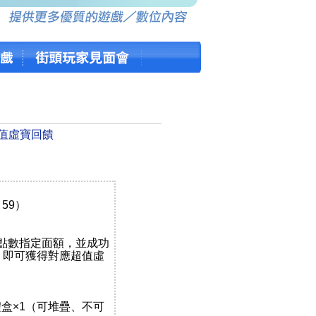
超值虛寶回饋
3：59）
rd點數指定面額，並成功
內，即可獲得對應超值虛
額禮盒×1（可堆疊、不可