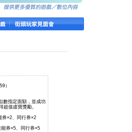
：59）
rd點數指定面額，並成功
得超值虛寶獎勵。
能券×2、同行券×2
、技能券×5、同行券×5