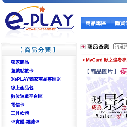
> MyCard 影之強者專
獨家商品
遊戲點數卡
※ePLAY獨家商品專區※
線上產品包
數位遊戲平台區
電信卡
工具軟體
※實體-雜誌※